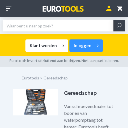
Klant worden
Inloggen
Eurotools levert uitsluitend aan bedrijven.
Niet aan particulieren
.
Eurotools
>
Gereedschap
Gereedschap
Van schroevendraaier tot
boor en van
waterpomptang tot
hamer: Eurotools heeft